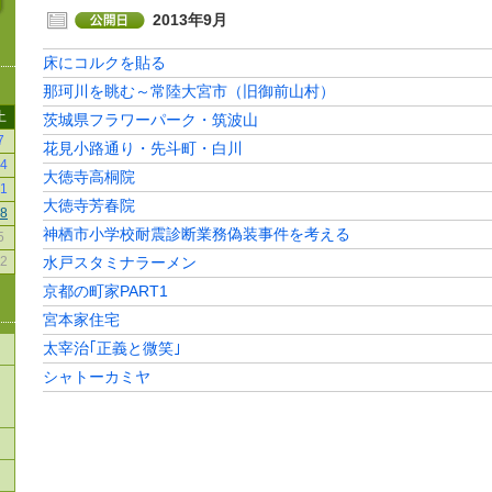
2013年9月
床にコルクを貼る
那珂川を眺む～常陸大宮市（旧御前山村）
土
茨城県フラワーパーク・筑波山
7
花見小路通り・先斗町・白川
4
大徳寺高桐院
1
大徳寺芳春院
8
神栖市小学校耐震診断業務偽装事件を考える
5
2
水戸スタミナラーメン
京都の町家PART1
宮本家住宅
太宰治｢正義と微笑｣
シャトーカミヤ