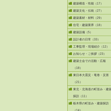
建築構造・性能（17）
建築文化・伝統（27）
建築素材・材料（29）
住宅・建築業界（18）
建築設備（5）
設計者の日常（33）
工事監理・現場紹介（12）
お知らせ・ご挨拶（23）
建築士会での活動・広報
（18）
東日本大震災・竜巻・災害
（21）
東北・北海道の町並み・建
探訪（11）
栃木県の町並み・建築探訪
（14）