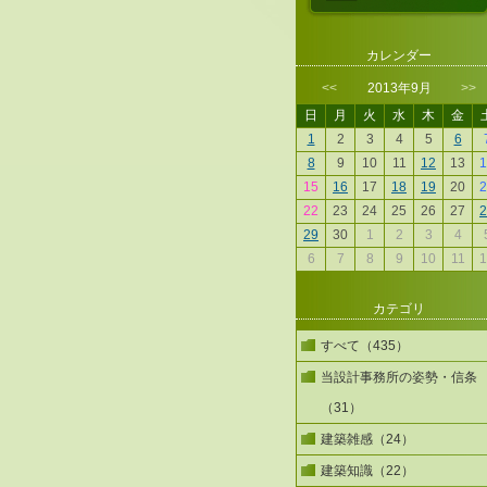
カレンダー
<<
2013年9月
>>
日
月
火
水
木
金
1
2
3
4
5
6
8
9
10
11
12
13
1
15
16
17
18
19
20
2
22
23
24
25
26
27
2
29
30
1
2
3
4
6
7
8
9
10
11
1
カテゴリ
すべて（435）
当設計事務所の姿勢・信条
（31）
建築雑感（24）
建築知識（22）