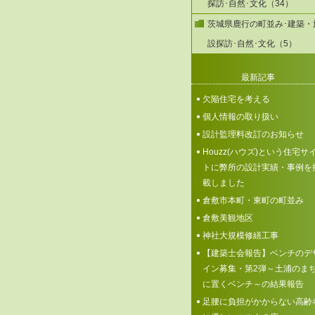
探訪･自然･文化（34）
茨城県鹿行の町並み･建築・
設探訪･自然･文化（5）
最新記事
欠陥住宅を考える
個人情報の取り扱い
設計監理料改訂のお知らせ
Houzz(ハウズ)という住宅サ
トに弊所の設計実績・事例を
載しました
倉敷市本町・東町の町並み
倉敷美観地区
神社大規模修繕工事
【建築士会報告】ベンチのデ
イン募集・第2弾～土浦のま
に置くベンチ～の結果報告
足腰に負担がかからない高齢