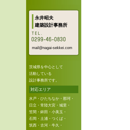
永井昭夫
建築設計事務所
mail@nagai-sekkei.com
茨城県を中心として
活動している
設計事務所です。
対応エリア
水戸・ひたちなか・那珂・
日立・常陸大宮・城里・
笠間・鉾田・小美玉・
石岡・土浦・つくば・
筑西・古河・牛久・