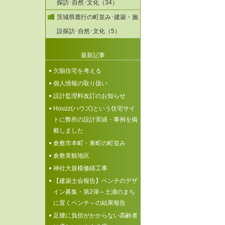
探訪･自然･文化（34）
茨城県鹿行の町並み･建築・施
設探訪･自然･文化（5）
最新記事
欠陥住宅を考える
個人情報の取り扱い
設計監理料改訂のお知らせ
Houzz(ハウズ)という住宅サイ
トに弊所の設計実績・事例を掲
載しました
倉敷市本町・東町の町並み
倉敷美観地区
神社大規模修繕工事
【建築士会報告】ベンチのデザ
イン募集・第2弾～土浦のまち
に置くベンチ～の結果報告
足腰に負担がかからない高齢者