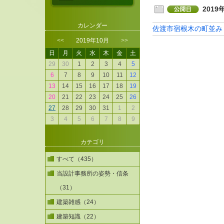
2019
カレンダー
佐渡市宿根木の町並み
<<
2019年10月
>>
日
月
火
水
木
金
土
29
30
1
2
3
4
5
6
7
8
9
10
11
12
13
14
15
16
17
18
19
20
21
22
23
24
25
26
27
28
29
30
31
1
2
3
4
5
6
7
8
9
カテゴリ
すべて（435）
当設計事務所の姿勢・信条
（31）
建築雑感（24）
建築知識（22）