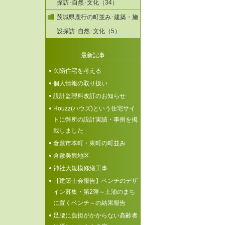
探訪･自然･文化（34）
茨城県鹿行の町並み･建築・施
設探訪･自然･文化（5）
最新記事
欠陥住宅を考える
個人情報の取り扱い
設計監理料改訂のお知らせ
Houzz(ハウズ)という住宅サイ
トに弊所の設計実績・事例を掲
載しました
倉敷市本町・東町の町並み
倉敷美観地区
神社大規模修繕工事
【建築士会報告】ベンチのデザ
イン募集・第2弾～土浦のまち
に置くベンチ～の結果報告
足腰に負担がかからない高齢者