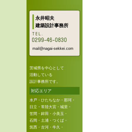
永井昭夫
建築設計事務所
mail@nagai-sekkei.com
茨城県を中心として
活動している
設計事務所です。
対応エリア
水戸・ひたちなか・那珂・
日立・常陸大宮・城里・
笠間・鉾田・小美玉・
石岡・土浦・つくば・
筑西・古河・牛久・