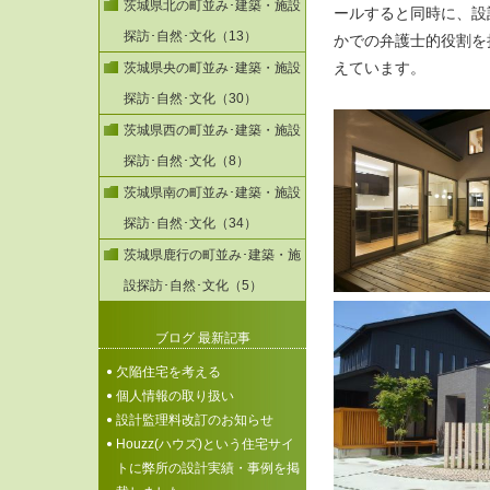
茨城県北の町並み･建築・施設
ールすると同時に、設
探訪･自然･文化（13）
かでの弁護士的役割を
えています。
茨城県央の町並み･建築・施設
探訪･自然･文化（30）
茨城県西の町並み･建築・施設
探訪･自然･文化（8）
茨城県南の町並み･建築・施設
探訪･自然･文化（34）
茨城県鹿行の町並み･建築・施
設探訪･自然･文化（5）
ブログ 最新記事
欠陥住宅を考える
個人情報の取り扱い
設計監理料改訂のお知らせ
Houzz(ハウズ)という住宅サイ
トに弊所の設計実績・事例を掲