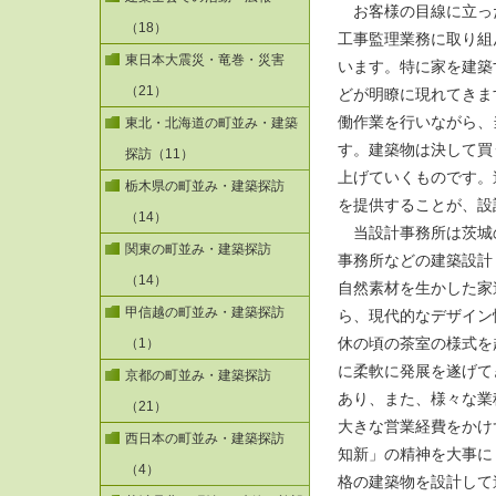
お客様の目線に立っ
（18）
工事監理業務に取り組
東日本大震災・竜巻・災害
います。特に家を建築
（21）
どが明瞭に現れてきま
働作業を行いながら、
東北・北海道の町並み・建築
す。建築物は決して買
探訪（11）
上げていくものです。
栃木県の町並み・建築探訪
を提供することが、設
（14）
当設計事務所は茨城の
関東の町並み・建築探訪
事務所などの建築設計
（14）
自然素材を生かした家
甲信越の町並み・建築探訪
ら、現代的なデザイン
休の頃の茶室の様式を
（1）
に柔軟に発展を遂げて
京都の町並み・建築探訪
あり、また、様々な業
（21）
大きな営業経費をかけ
西日本の町並み・建築探訪
知新」の精神を大事に
（4）
格の建築物を設計して