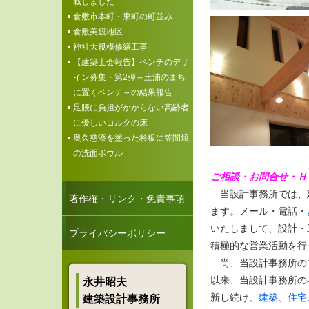
載しました
倉敷市本町・東町の町並み
倉敷美観地区
神社大規模修繕工事
【建築士会報告】ベンチのデザ
イン募集・第2弾～土浦のまち
に置くベンチ～の結果報告
足腰に負担がかからない高齢者
に優しいコルクの床
奥久慈漆を塗った杉板に笠間焼
の洗面ボウル
ご相談・お問合せ・Ｈ
当設計事務所では、
著作権・リンク・免責事項
ます。メール・電話・
いたしまして、設計・
プライバシーポリシー
積極的な営業活動を行
尚、当設計事務所の
以来、当設計事務所の
永井昭夫
新し続け、
建築、住宅
建築設計事務所