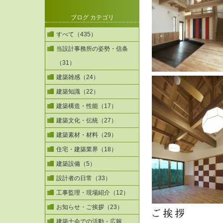
ブログ カテゴリ
すべて（435）
当設計事務所の姿勢・信条
（31）
建築雑感（24）
建築知識（22）
建築構造・性能（17）
建築文化・伝統（27）
建築素材・材料（29）
住宅・建築業界（18）
建築設備（5）
設計者の日常（33）
工事監理・現場紹介（12）
お知らせ・ご挨拶（23）
建築士会での活動・広報