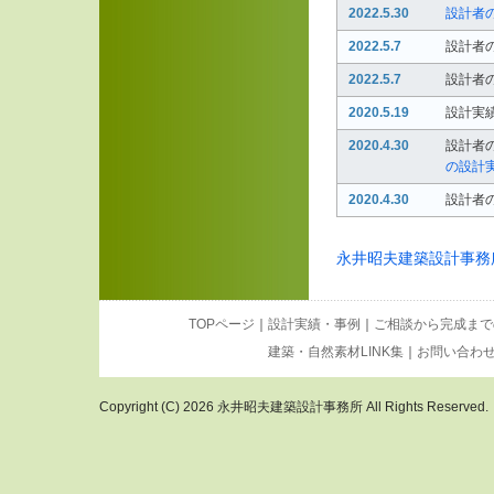
2022.5.30
設計者
2022.5.7
設計者
2022.5.7
設計者
2020.5.19
設計実
2020.4.30
設計者
の設計
2020.4.30
設計者
2020.4.30
設計者
永井昭夫建築設計事務所f
2020.4.10
設計者
2020.4.10
設計者
集・第
TOPページ
｜
設計実績・事例
｜
ご相談から完成まで
建築・自然素材LINK集
｜
お問い合わ
2020.4.9
設計者
いコル
Copyright (C) 2026 永井昭夫建築設計事務所 All Rights Reserved.
2020.4.9
設計者
ボウル
2020.4.9
設計者