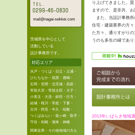
り上げてきました。質
ますので、是非共、お
また、当設計事務所の
mail@nagai-sekkei.com
住宅・建築業界の方々
た方々、通りすがりの
茨城県を中心として
うのも多生の縁であり
活動している
設計事務所です。
対応エリア
水戸・つくば・日立・土浦・
ひたちなか・筑西・鹿嶋・
石岡・笠間・北茨城・高萩・
常陸大宮・常陸太田・大子・
小美玉・大洗・鉾田・行方・
結城・桜川・常総・下妻・
古河・阿見・牛久・稲敷・
つくばみらい・龍ヶ崎・取手・
2013年いばらき地
守谷・利根・潮来・神栖
関東近県・その他地域の方も