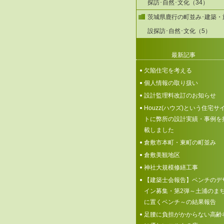
探訪･自然･文化（34）
茨城県鹿行の町並み･建築・
設探訪･自然･文化（5）
最新記事
欠陥住宅を考える
個人情報の取り扱い
設計監理料改訂のお知らせ
Houzz(ハウズ)という住宅サ
トに弊所の設計実績・事例を
載しました
倉敷市本町・東町の町並み
倉敷美観地区
神社大規模修繕工事
【建築士会報告】ベンチのデ
イン募集・第2弾～土浦のま
に置くベンチ～の結果報告
足腰に負担がかからない高齢