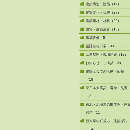
建築構造・性能（17）
建築文化・伝統（27）
建築素材・材料（29）
住宅・建築業界（18）
建築設備（5）
設計者の日常（33）
工事監理・現場紹介（12）
お知らせ・ご挨拶（23）
建築士会での活動・広報
（18）
東日本大震災・竜巻・災害
（21）
東北・北海道の町並み・建
探訪（11）
栃木県の町並み・建築探訪
（14）