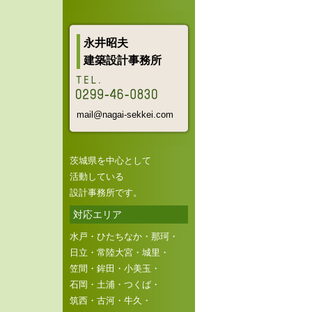
永井昭夫
建築設計事務所
mail@nagai-sekkei.com
茨城県を中心として
活動している
設計事務所です。
対応エリア
水戸・ひたちなか・那珂・
日立・常陸大宮・城里・
笠間・鉾田・小美玉・
石岡・土浦・つくば・
筑西・古河・牛久・