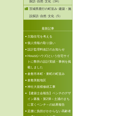
探訪･自然･文化（34）
茨城県鹿行の町並み･建築・施
設探訪･自然･文化（5）
最新記事
欠陥住宅を考える
個人情報の取り扱い
設計監理料改訂のお知らせ
Houzz(ハウズ)という住宅サイ
トに弊所の設計実績・事例を掲
載しました
倉敷市本町・東町の町並み
倉敷美観地区
神社大規模修繕工事
【建築士会報告】ベンチのデザ
イン募集・第2弾～土浦のまち
に置くベンチ～の結果報告
足腰に負担がかからない高齢者