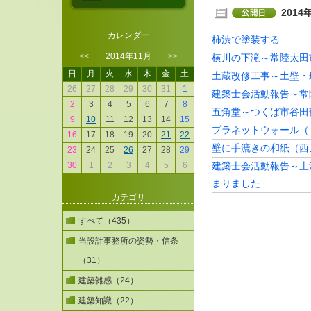
2014
カレンダー
柿渋で塗装する
<<
2014年11月
>>
横川の下滝～常陸太田
日
月
火
水
木
金
土
土蔵改修工事～土壁・
26
27
28
29
30
31
1
建築士会活動報告～常陽
2
3
4
5
6
7
8
五角堂～つくば市谷田
9
10
11
12
13
14
15
プラネットウォール（
16
17
18
19
20
21
22
壁に手漉きの和紙（西
23
24
25
26
27
28
29
30
1
2
3
4
5
6
建築士会活動報告～土
まりました
カテゴリ
すべて（435）
当設計事務所の姿勢・信条
（31）
建築雑感（24）
建築知識（22）