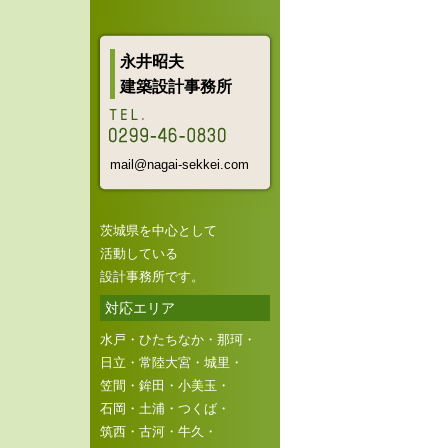
永井昭夫
建築設計事務所
mail@nagai-sekkei.com
茨城県を中心として
活動している
設計事務所です。
対応エリア
水戸・ひたちなか・那珂・
日立・常陸大宮・城里・
笠間・鉾田・小美玉・
石岡・土浦・つくば・
筑西・古河・牛久・