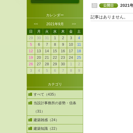
2021
カレンダー
記事はありません。
<<
2021年9月
>>
日
月
火
水
木
金
土
29
30
31
1
2
3
4
5
6
7
8
9
10
11
12
13
14
15
16
17
18
19
20
21
22
23
24
25
26
27
28
29
30
1
2
3
4
5
6
7
8
9
カテゴリ
すべて（435）
当設計事務所の姿勢・信条
（31）
建築雑感（24）
建築知識（22）