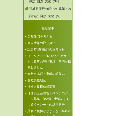
探訪･自然･文化（34）
茨城県鹿行の町並み･建築・施
設探訪･自然･文化（5）
最新記事
欠陥住宅を考える
個人情報の取り扱い
設計監理料改訂のお知らせ
Houzz(ハウズ)という住宅サイ
トに弊所の設計実績・事例を掲
載しました
倉敷市本町・東町の町並み
倉敷美観地区
神社大規模修繕工事
【建築士会報告】ベンチのデザ
イン募集・第2弾～土浦のまち
に置くベンチ～の結果報告
足腰に負担がかからない高齢者