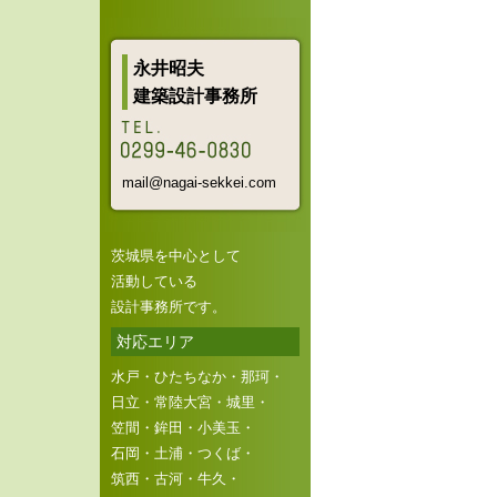
永井昭夫
建築設計事務所
mail@nagai-sekkei.com
茨城県を中心として
活動している
設計事務所です。
対応エリア
水戸・ひたちなか・那珂・
日立・常陸大宮・城里・
笠間・鉾田・小美玉・
石岡・土浦・つくば・
筑西・古河・牛久・