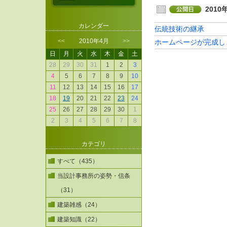
2010
カレンダー
伝統技術の継承
<<
2010年4月
>>
ホームページが完成し
日
月
火
水
木
金
土
28
29
30
31
1
2
3
4
5
6
7
8
9
10
11
12
13
14
15
16
17
18
19
20
21
22
23
24
25
26
27
28
29
30
1
2
3
4
5
6
7
8
カテゴリ
すべて（435）
当設計事務所の姿勢・信条
（31）
建築雑感（24）
建築知識（22）