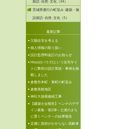
探訪･自然･文化（34）
茨城県鹿行の町並み･建築・施
設探訪･自然･文化（5）
最新記事
欠陥住宅を考える
個人情報の取り扱い
設計監理料改訂のお知らせ
Houzz(ハウズ)という住宅サイ
トに弊所の設計実績・事例を掲
載しました
倉敷市本町・東町の町並み
倉敷美観地区
神社大規模修繕工事
【建築士会報告】ベンチのデザ
イン募集・第2弾～土浦のまち
に置くベンチ～の結果報告
足腰に負担がかからない高齢者