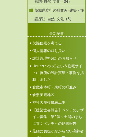
探訪･自然･文化（34）
茨城県鹿行の町並み･建築・施
設探訪･自然･文化（5）
最新記事
欠陥住宅を考える
個人情報の取り扱い
設計監理料改訂のお知らせ
Houzz(ハウズ)という住宅サイ
トに弊所の設計実績・事例を掲
載しました
倉敷市本町・東町の町並み
倉敷美観地区
神社大規模修繕工事
【建築士会報告】ベンチのデザ
イン募集・第2弾～土浦のまち
に置くベンチ～の結果報告
足腰に負担がかからない高齢者