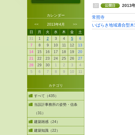
2013
カレンダー
常照寺
<<
2013年4月
>>
いばらき地域適合型木
日
月
火
水
木
金
土
31
1
2
3
4
5
6
7
8
9
10
11
12
13
14
15
16
17
18
19
20
21
22
23
24
25
26
27
28
29
30
1
2
3
4
5
6
7
8
9
10
11
カテゴリ
すべて（435）
当設計事務所の姿勢・信条
（31）
建築雑感（24）
建築知識（22）