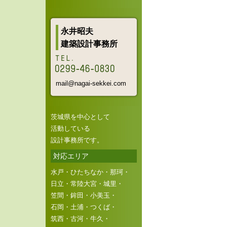
永井昭夫
建築設計事務所
mail@nagai-sekkei.com
茨城県を中心として
活動している
設計事務所です。
対応エリア
水戸・ひたちなか・那珂・
日立・常陸大宮・城里・
笠間・鉾田・小美玉・
石岡・土浦・つくば・
筑西・古河・牛久・