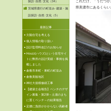
これだけ、「うだつが
探訪･自然･文化（34）
県美濃市にあるくらい
茨城県鹿行の町並み･建築・施
設探訪･自然･文化（5）
最新記事
欠陥住宅を考える
個人情報の取り扱い
設計監理料改訂のお知らせ
Houzz(ハウズ)という住宅サイ
トに弊所の設計実績・事例を掲
載しました
倉敷市本町・東町の町並み
倉敷美観地区
神社大規模修繕工事
【建築士会報告】ベンチのデザ
イン募集・第2弾～土浦のまち
に置くベンチ～の結果報告
足腰に負担がかからない高齢者