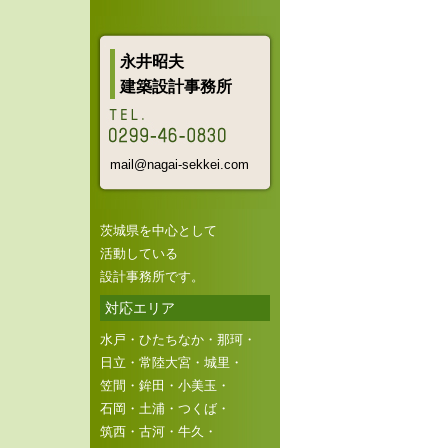
永井昭夫
建築設計事務所
mail@nagai-sekkei.com
茨城県を中心として
活動している
設計事務所です。
対応エリア
水戸・ひたちなか・那珂・
日立・常陸大宮・城里・
笠間・鉾田・小美玉・
石岡・土浦・つくば・
筑西・古河・牛久・