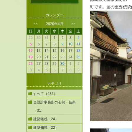
町です。国の重要伝統
カレンダー
<<
2020年4月
>>
日
月
火
水
木
金
土
29
30
31
1
2
3
4
5
6
7
8
9
10
11
12
13
14
15
16
17
18
19
20
21
22
23
24
25
26
27
28
29
30
1
2
3
4
5
6
7
8
9
カテゴリ
すべて（435）
当設計事務所の姿勢・信条
（31）
建築雑感（24）
建築知識（22）