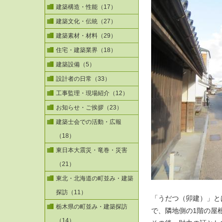
建築構造・性能（17）
建築文化・伝統（27）
建築素材・材料（29）
住宅・建築業界（18）
建築設備（5）
設計者の日常（33）
工事監理・現場紹介（12）
お知らせ・ご挨拶（23）
建築士会での活動・広報
（18）
東日本大震災・竜巻・災害
（21）
東北・北海道の町並み・建築
探訪（11）
「うだつ（卯建）」と
栃木県の町並み・建築探訪
で、隣地側の1階の屋
（14）