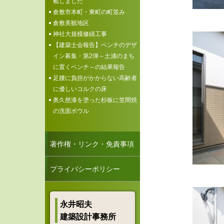
載しました
倉敷市本町・東町の町並み
倉敷美観地区
神社大規模修繕工事
【建築士会報告】ベンチのデザ
イン募集・第2弾～土浦のまち
に置くベンチ～の結果報告
足腰に負担がかからない高齢者
に優しいコルクの床
奥久慈漆を塗った杉板に笠間焼
の洗面ボウル
著作権・リンク・免責事項
プライバシーポリシー
永井昭夫
建築設計事務所