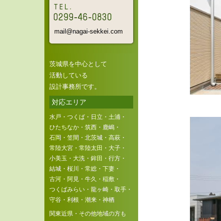
mail@nagai-sekkei.com
茨城県を中心として
活動している
設計事務所です。
対応エリア
水戸・つくば・日立・土浦・
ひたちなか・筑西・鹿嶋・
石岡・笠間・北茨城・高萩・
常陸大宮・常陸太田・大子・
小美玉・大洗・鉾田・行方・
結城・桜川・常総・下妻・
古河・阿見・牛久・稲敷・
つくばみらい・龍ヶ崎・取手・
守谷・利根・潮来・神栖
関東近県・その他地域の方も