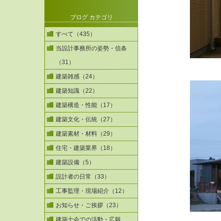
ブログ カテゴリ
すべて（435）
当設計事務所の姿勢・信条
（31）
建築雑感（24）
建築知識（22）
建築構造・性能（17）
建築文化・伝統（27）
建築素材・材料（29）
住宅・建築業界（18）
建築設備（5）
設計者の日常（33）
工事監理・現場紹介（12）
お知らせ・ご挨拶（23）
建築士会での活動・広報