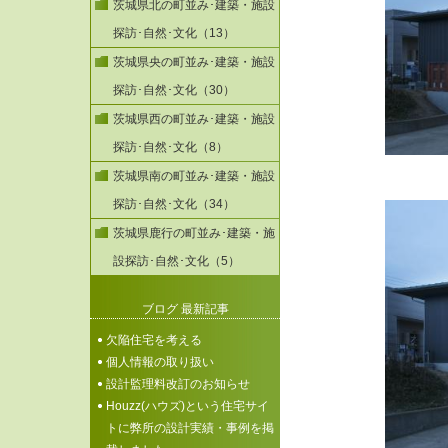
茨城県北の町並み･建築・施設
探訪･自然･文化（13）
茨城県央の町並み･建築・施設
探訪･自然･文化（30）
茨城県西の町並み･建築・施設
探訪･自然･文化（8）
茨城県南の町並み･建築・施設
探訪･自然･文化（34）
茨城県鹿行の町並み･建築・施
設探訪･自然･文化（5）
ブログ 最新記事
欠陥住宅を考える
個人情報の取り扱い
設計監理料改訂のお知らせ
Houzz(ハウズ)という住宅サイ
トに弊所の設計実績・事例を掲