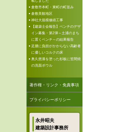
載しました
倉敷市本町・東町の町並み
倉敷美観地区
神社大規模修繕工事
【建築士会報告】ベンチのデザ
イン募集・第2弾～土浦のまち
に置くベンチ～の結果報告
足腰に負担がかからない高齢者
に優しいコルクの床
奥久慈漆を塗った杉板に笠間焼
の洗面ボウル
著作権・リンク・免責事項
プライバシーポリシー
永井昭夫
建築設計事務所