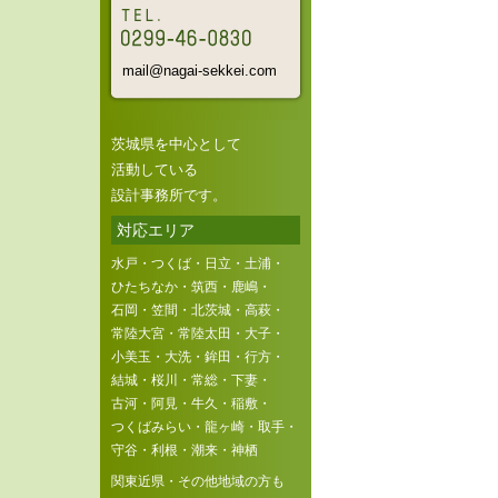
mail@nagai-sekkei.com
茨城県を中心として
活動している
設計事務所です。
対応エリア
水戸・つくば・日立・土浦・
ひたちなか・筑西・鹿嶋・
石岡・笠間・北茨城・高萩・
常陸大宮・常陸太田・大子・
小美玉・大洗・鉾田・行方・
結城・桜川・常総・下妻・
古河・阿見・牛久・稲敷・
つくばみらい・龍ヶ崎・取手・
守谷・利根・潮来・神栖
関東近県・その他地域の方も