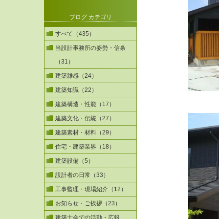
ブログ カテゴリ
すべて（435）
当設計事務所の姿勢・信条
（31）
建築雑感（24）
建築知識（22）
建築構造・性能（17）
建築文化・伝統（27）
建築素材・材料（29）
住宅・建築業界（18）
建築設備（5）
設計者の日常（33）
工事監理・現場紹介（12）
お知らせ・ご挨拶（23）
建築士会での活動・広報